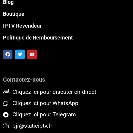
Blog
Boutique
IPTV Revendeur
Politique de Remboursement
F
T
Y
a
w
o
c
i
u
e
t
t
b
t
u
o
e
b
Contactez-nous
o
r
e
k
Cliquez ici pour discuter en direct
Cliquez ici pour WhatsApp
Cliquez ici pour Telegram
bjr@staticiptv.fr