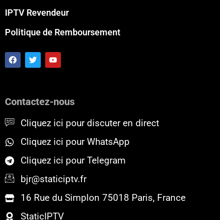
IPTV Revendeur
Politique de Remboursement
F
T
Y
a
w
o
c
i
u
e
t
t
b
t
u
o
e
b
Contactez-nous
o
r
e
k
Cliquez ici pour discuter en direct
Cliquez ici pour WhatsApp
Cliquez ici pour Telegram
bjr@staticiptv.fr
16 Rue du Simplon 75018 Paris, France
StaticIPTV