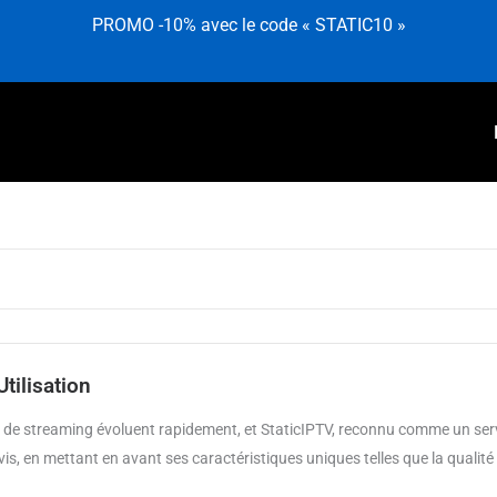
PROMO -10% avec le code « STATIC10 »
tilisation
es de streaming évoluent rapidement, et StaticIPTV, reconnu comme un se
vis, en mettant en avant ses caractéristiques uniques telles que la qualité 