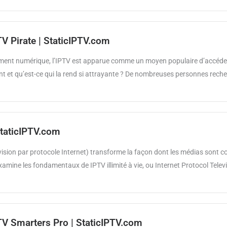
V Pirate | StaticIPTV.com
ement numérique, l’IPTV est apparue comme un moyen populaire d’accéder
 et qu’est-ce qui la rend si attrayante ? De nombreuses personnes recher
 StaticIPTV.com
évision par protocole Internet) transforme la façon dont les médias sont
xamine les fondamentaux de IPTV illimité à vie, ou Internet Protocol Telev
TV Smarters Pro | StaticIPTV.com