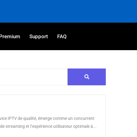
Premium
Support
FAQ
rvice IPTV de qualité, émerge comme un concurrent
de streaming et l’expérience utilisateur optimale à...