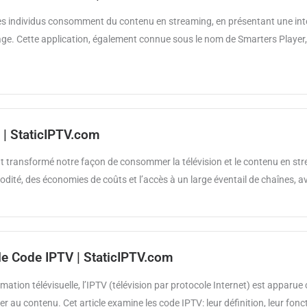
es individus consomment du contenu en streaming, en présentant une int
nage. Cette application, également connue sous le nom de Smarters Player, 
 | StaticIPTV.com
nt transformé notre façon de consommer la télévision et le contenu en str
ité, des économies de coûts et l’accès à un large éventail de chaînes, av
 le Code IPTV | StaticIPTV.com
tion télévisuelle, l’IPTV (télévision par protocole Internet) est apparu
er au contenu. Cet article examine les code IPTV: leur définition, leur fonc