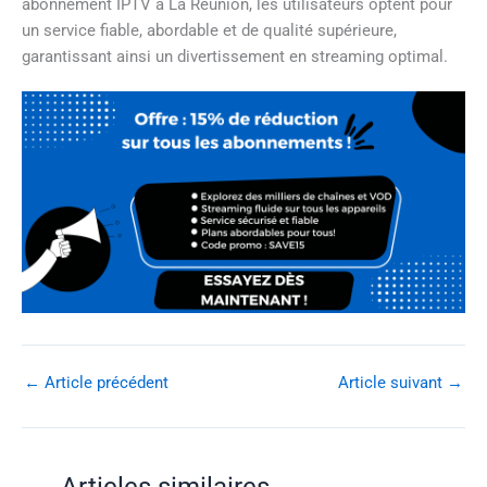
abonnement IPTV à La Réunion, les utilisateurs optent pour
un service fiable, abordable et de qualité supérieure,
garantissant ainsi un divertissement en streaming optimal.
←
Article précédent
Article suivant
→