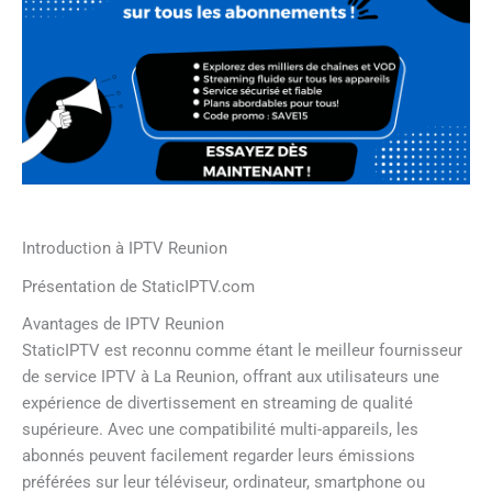
Introduction à IPTV Reunion
Présentation de StaticIPTV.com
Avantages de IPTV Reunion
StaticIPTV est reconnu comme étant le meilleur fournisseur
de service IPTV à La Reunion, offrant aux utilisateurs une
expérience de divertissement en streaming de qualité
supérieure. Avec une compatibilité multi-appareils, les
abonnés peuvent facilement regarder leurs émissions
préférées sur leur téléviseur, ordinateur, smartphone ou