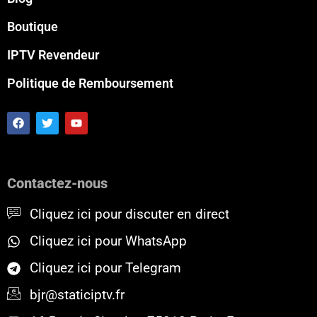
Boutique
IPTV Revendeur
Politique de Remboursement
F
T
Y
a
w
o
c
i
u
e
t
t
b
t
u
o
e
b
Contactez-nous
o
r
e
k
Cliquez ici pour discuter en direct
Cliquez ici pour WhatsApp
Cliquez ici pour Telegram
bjr@staticiptv.fr