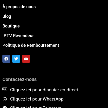
À propos de nous
Blog
Boutique
IPTV Revendeur
Politique de Remboursement
F
T
Y
a
w
o
c
i
u
e
t
t
b
t
u
o
e
b
Contactez-nous
o
r
e
k
Cliquez ici pour discuter en direct
Cliquez ici pour WhatsApp