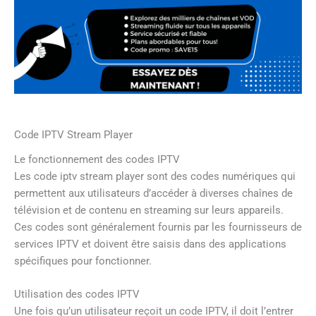
Code IPTV Stream Player
Le fonctionnement des codes IPTV
Les code iptv stream player sont des codes numériques qui
permettent aux utilisateurs d’accéder à diverses chaînes de
télévision et de contenu en streaming sur leurs appareils.
Ces codes sont généralement fournis par les fournisseurs de
services IPTV et doivent être saisis dans des applications
spécifiques pour fonctionner.
Utilisation des codes IPTV
Une fois qu’un utilisateur reçoit un code IPTV, il doit l’entrer