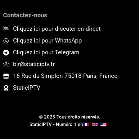
e
t
t
b
t
u
o
e
b
Contactez-nous
o
r
e
k
Cliquez ici pour discuter en direct
Cliquez ici pour WhatsApp
Cliquez ici pour Telegram
bjr@staticiptv.fr
16 Rue du Simplon 75018 Paris, France
StaticIPTV
© 2025 Tous droits réservés.
StaticIPTV - Numéro 1 en