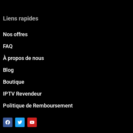
Liens rapides
Nos offres
FAQ
À propos de nous
Blog
Boutique
IPTV Revendeur
Politique de Remboursement
F
T
Y
a
w
o
c
i
u