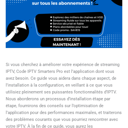
Si vous cherchez à améliorer votre expérience de streaming
IPTV, Code IPTV Smarters Pro est l’application dont vous
avez besoin. Ce guide vous aidera dans chaque aspect, de
l’installation à la configuration, en veillant à ce que vous
utilisiez pleinement ses puissantes fonctionnalités d’IPTV.
Nous aborderons un processus d’installation étape par
étape, fournirons des conseils sur l’optimisation de
l’application pour des performances maximales, et traiterons
des problèmes courants que vous pourriez rencontrer avec
votre IPTV. À la fin de ce guide, vous aurez les