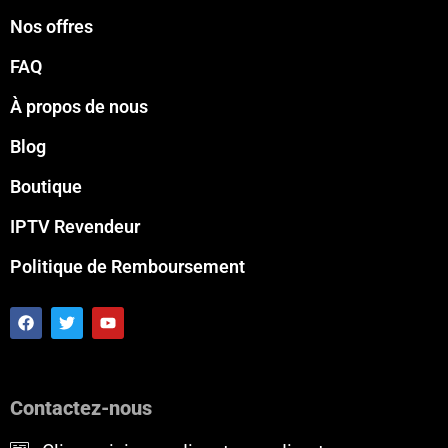
Nos offres
FAQ
À propos de nous
Blog
Boutique
IPTV Revendeur
Politique de Remboursement
F
T
Y
a
w
o
c
i
u
e
t
t
b
t
u
o
e
b
Contactez-nous
o
r
e
k