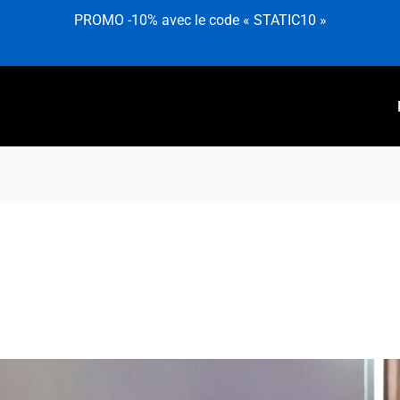
PROMO -10% avec le code « STATIC10 »