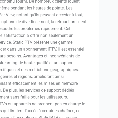
u contenu fourni. De nombreux clients louent
 même pendant les heures de pointe. Les
er View, notant qu’ils peuvent accéder à tout,
ptions de divertissement, la rétroaction client
à résoudre les problèmes rapidement. Cet
e satisfaction à offrir non seulement un
service, StaticIPTV présente une gamme
ager dans un abonnement IPTV. Il est essentiel
leurs besoins. Avantages et inconvénients de
 streaming de haute qualité et un support
cifiques et des restrictions géographiques.
 genres et régions, améliorant ainsi
nimisant efficacement les mises en mémoire
. De plus, les services de support dédiés
ent sans faille pour les utilisateurs.
rt TVs ou appareils ne prennent pas en charge le
 qui limitent l’accès à certaines chaînes, ce
cessus d’inscription à StaticIPTV est conçu