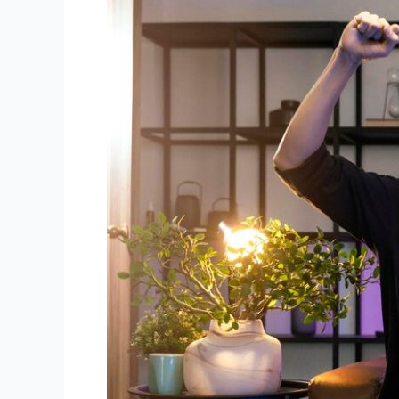
:
Test
et
Expérience
d’Utilisation