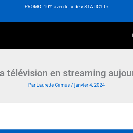
PROMO -10% avec le code « STATIC10 »
La télévision en streaming aujou
Par
Laurette Camus
/
janvier 4, 2024