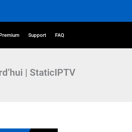
Premium
Support
FAQ
rd’hui | StaticIPTV