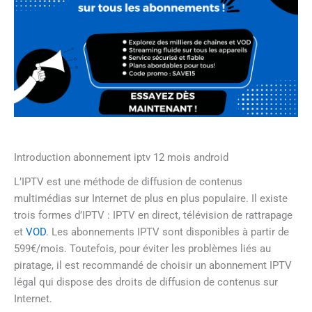
Introduction abonnement iptv 12 mois android
L’IPTV est une méthode de diffusion de contenus
multimédias sur Internet de plus en plus populaire. Il existe
trois formes d’IPTV : IPTV en direct, télévision de rattrapage
et
VOD
. Les abonnements IPTV sont disponibles à partir de
599€/mois. Toutefois, pour éviter les problèmes liés au
piratage, il est recommandé de choisir un abonnement IPTV
légal qui dispose des droits de diffusion de contenus sur
Internet.