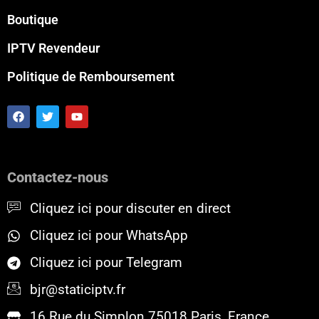
Boutique
IPTV Revendeur
Politique de Remboursement
F
T
Y
a
w
o
c
i
u
e
t
t
b
t
u
o
e
b
Contactez-nous
o
r
e
k
Cliquez ici pour discuter en direct
Cliquez ici pour WhatsApp
Cliquez ici pour Telegram
bjr@staticiptv.fr
16 Rue du Simplon 75018 Paris, France