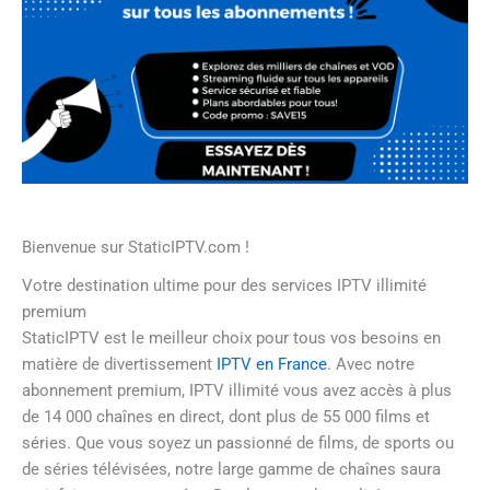
Bienvenue sur StaticIPTV.com !
Votre destination ultime pour des services IPTV illimité
premium
StaticIPTV est le meilleur choix pour tous vos besoins en
matière de divertissement
IPTV en France
. Avec notre
abonnement premium, IPTV illimité vous avez accès à plus
de 14 000 chaînes en direct, dont plus de 55 000 films et
séries. Que vous soyez un passionné de films, de sports ou
de séries télévisées, notre large gamme de chaînes saura