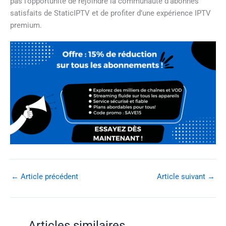
pas l’opportunité de rejoindre la communauté d’abonnés
satisfaits de StaticIPTV et de profiter d’une expérience IPTV
premium.
←
Article précédent
Article suivant
→
Articles similaires