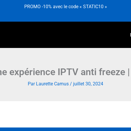
PROMO -10% avec le code « STATIC10 »
e expérience IPTV anti freeze 
Par
Laurette Camus
/
juillet 30, 2024