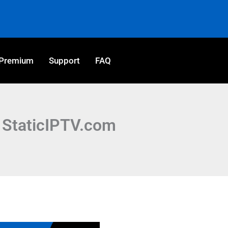
Premium
Support
FAQ
| StaticIPTV.com