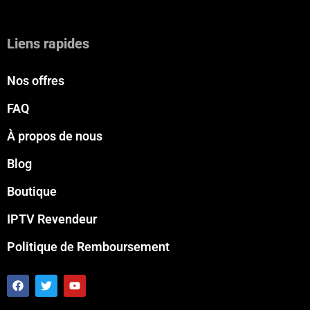
Liens rapides
Nos offres
FAQ
À propos de nous
Blog
Boutique
IPTV Revendeur
Politique de Remboursement
F
T
Y
a
w
o
c
i
u