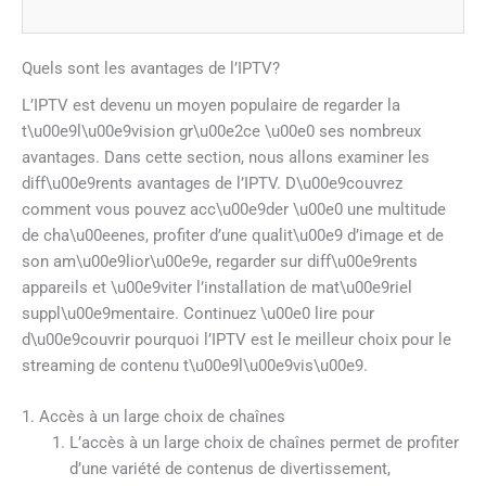
Quels sont les avantages de l’IPTV?
L’IPTV est devenu un moyen populaire de regarder la
t\u00e9l\u00e9vision gr\u00e2ce \u00e0 ses nombreux
avantages. Dans cette section, nous allons examiner les
diff\u00e9rents avantages de l’IPTV. D\u00e9couvrez
comment vous pouvez acc\u00e9der \u00e0 une multitude
de cha\u00eenes, profiter d’une qualit\u00e9 d’image et de
son am\u00e9lior\u00e9e, regarder sur diff\u00e9rents
appareils et \u00e9viter l’installation de mat\u00e9riel
suppl\u00e9mentaire. Continuez \u00e0 lire pour
d\u00e9couvrir pourquoi l’IPTV est le meilleur choix pour le
streaming de contenu t\u00e9l\u00e9vis\u00e9.
1. Accès à un large choix de chaînes
L’accès à un large choix de chaînes permet de profiter
d’une variété de contenus de divertissement,