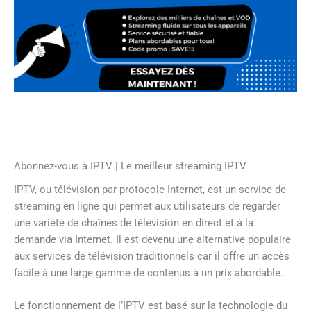
Abonnez-vous à IPTV | Le meilleur streaming IPTV
IPTV, ou télévision par protocole Internet, est un service de
streaming en ligne qui permet aux utilisateurs de regarder
une variété de chaînes de télévision en direct et à la
demande via Internet. Il est devenu une alternative populaire
aux services de télévision traditionnels car il offre un accès
facile à une large gamme de contenus à un prix abordable.
Le fonctionnement de l’IPTV est basé sur la technologie du