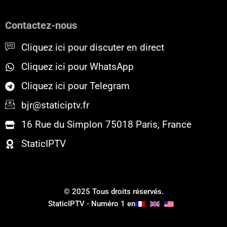
e
t
t
b
t
u
o
e
b
Contactez-nous
o
r
e
k
Cliquez ici pour discuter en direct
Cliquez ici pour WhatsApp
Cliquez ici pour Telegram
bjr@staticiptv.fr
16 Rue du Simplon 75018 Paris, France
StaticIPTV
© 2025 Tous droits réservés.
StaticIPTV - Numéro 1 en