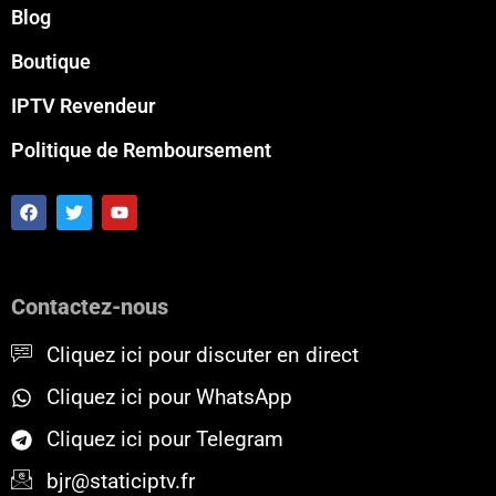
Blog
Boutique
IPTV Revendeur
Politique de Remboursement
F
T
Y
a
w
o
c
i
u
e
t
t
b
t
u
o
e
b
Contactez-nous
o
r
e
k
Cliquez ici pour discuter en direct
Cliquez ici pour WhatsApp
Cliquez ici pour Telegram
bjr@staticiptv.fr