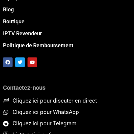
Blog
Boutique
IPTV Revendeur
Politique de Remboursement
F
T
Y
a
w
o
c
i
u
e
t
t
b
t
u
o
e
b
Contactez-nous
o
r
e
k
Cliquez ici pour discuter en direct
Cliquez ici pour WhatsApp
Cliquez ici pour Telegram