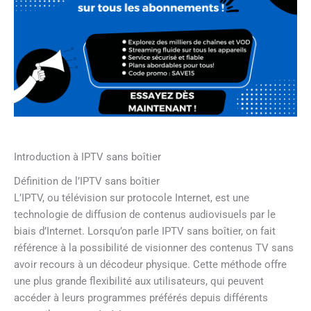
Introduction à IPTV sans boîtier
Définition de l’IPTV sans boîtier
L’IPTV, ou télévision sur protocole Internet, est une
technologie de diffusion de contenus audiovisuels par le
biais d’Internet. Lorsqu’on parle IPTV sans boîtier, on fait
référence à la possibilité de visionner des contenus TV sans
avoir recours à un décodeur physique. Cette méthode offre
une plus grande flexibilité aux utilisateurs, qui peuvent
accéder à leurs programmes préférés depuis différents