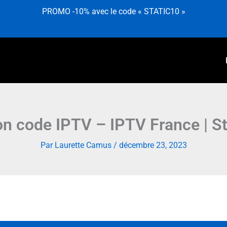
PROMO -10% avec le code « STATIC10 »
on code IPTV – IPTV France | S
Par
Laurette Camus
/
décembre 23, 2023