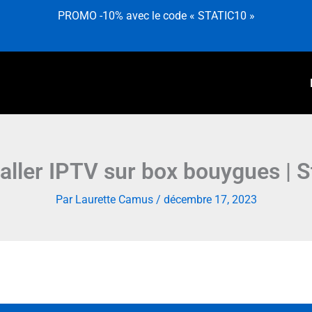
PROMO -10% avec le code « STATIC10 »
ller IPTV sur box bouygues | 
Par
Laurette Camus
/
décembre 17, 2023