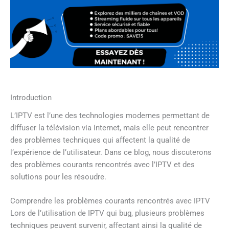
Introduction
L’IPTV est l’une des technologies modernes permettant de
diffuser la télévision via Internet, mais elle peut rencontrer
des problèmes techniques qui affectent la qualité de
l’expérience de l’utilisateur. Dans ce blog, nous discuterons
des problèmes courants rencontrés avec l’IPTV et des
solutions pour les résoudre.
Comprendre les problèmes courants rencontrés avec IPTV
Lors de l’utilisation de IPTV qui bug, plusieurs problèmes
techniques peuvent survenir, affectant ainsi la qualité de