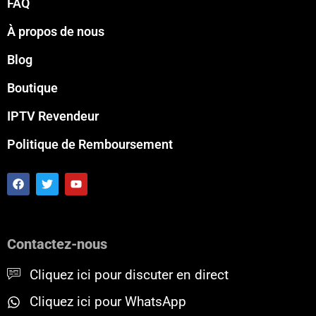
FAQ
À propos de nous
Blog
Boutique
IPTV Revendeur
Politique de Remboursement
F
T
Y
a
w
o
c
i
u
e
t
t
b
t
u
o
e
b
Contactez-nous
o
r
e
k
Cliquez ici pour discuter en direct
Cliquez ici pour WhatsApp