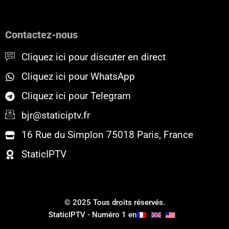
c
i
u
e
t
t
b
t
u
o
e
b
Contactez-nous
o
r
e
k
Cliquez ici pour discuter en direct
Cliquez ici pour WhatsApp
Cliquez ici pour Telegram
bjr@staticiptv.fr
16 Rue du Simplon 75018 Paris, France
StaticIPTV
© 2025 Tous droits réservés.
StaticIPTV - Numéro 1 en