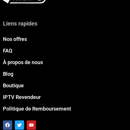
Liens rapides
Nos offres
FAQ
À propos de nous
Blog
Boutique
IPTV Revendeur
Politique de Remboursement
F
T
Y
a
w
o