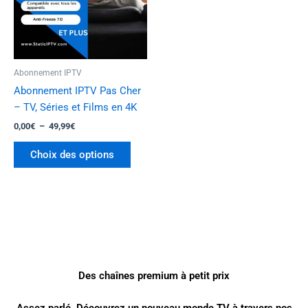
Les
options
peuvent
être
Abonnement IPTV
choisies
Abonnement IPTV Pas Cher
sur
– TV, Séries et Films en 4K
la
0,00
€
–
49,99
€
page
du
Choix des options
produit
Des chaînes premium à petit prix