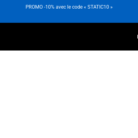
PROMO -10% avec le code « STATIC10 »