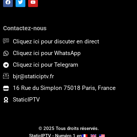
a
w
o
c
i
u
e
t
t
b
t
u
o
e
b
Contactez-nous
o
r
e
k
Cliquez ici pour discuter en direct
Cliquez ici pour WhatsApp
Cliquez ici pour Telegram
bjr@staticiptv.fr
16 Rue du Simplon 75018 Paris, France
StaticIPTV
© 2025 Tous droits réservés.
StaticIPTV - Numéro 1 en