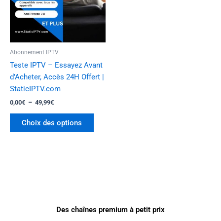
Les
options
peuvent
être
Abonnement IPTV
choisies
Teste IPTV – Essayez Avant
sur
d’Acheter, Accès 24H Offert |
la
StaticIPTV.com
page
0,00
€
–
49,99
€
du
produit
Choix des options
Des chaînes premium à petit prix