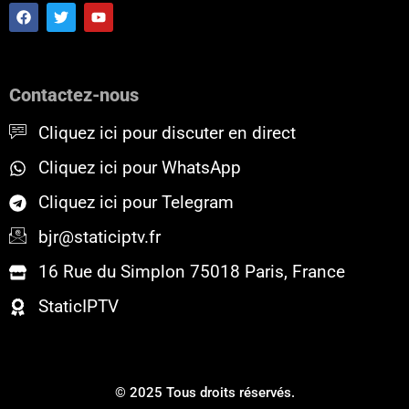
F
T
Y
a
w
o
c
i
u
e
t
t
b
t
u
o
e
b
Contactez-nous
o
r
e
k
Cliquez ici pour discuter en direct
Cliquez ici pour WhatsApp
Cliquez ici pour Telegram
bjr@staticiptv.fr
16 Rue du Simplon 75018 Paris, France
StaticIPTV
© 2025 Tous droits réservés.