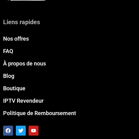
Liens rapides
Nos offres
FAQ
À propos de nous
Blog
Boutique
IPTV Revendeur
Politique de Remboursement
F
T
Y
a
w
o
c
i
u