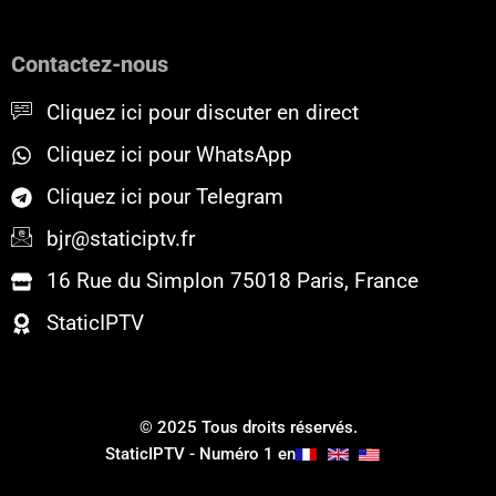
e
t
t
b
t
u
o
e
b
Contactez-nous
o
r
e
k
Cliquez ici pour discuter en direct
Cliquez ici pour WhatsApp
Cliquez ici pour Telegram
bjr@staticiptv.fr
16 Rue du Simplon 75018 Paris, France
StaticIPTV
© 2025 Tous droits réservés.
StaticIPTV - Numéro 1 en