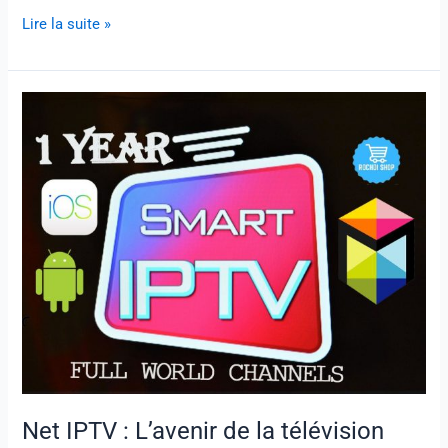
Lire la suite »
Net
IPTV
:
L’avenir
de
la
télévision
Net IPTV : L’avenir de la télévision