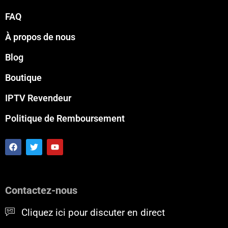
FAQ
À propos de nous
Blog
Boutique
IPTV Revendeur
Politique de Remboursement
F
T
Y
a
w
o
c
i
u
e
t
t
b
t
u
o
e
b
Contactez-nous
o
r
e
k
Cliquez ici pour discuter en direct