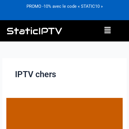
Aller
PROMO -10% avec le code « STATIC10 »
au
contenu
Menu
IPTV chers
Comment
trouver
les
abonnements
IPTV