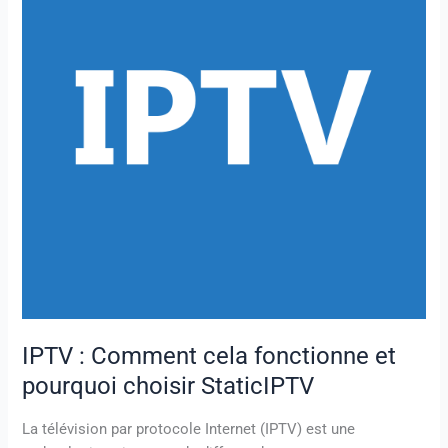
fonctionne
et
pourquoi
choisir
StaticIPTV
IPTV : Comment cela fonctionne et
pourquoi choisir StaticIPTV
La télévision par protocole Internet (IPTV) est une