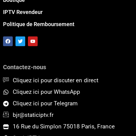
IPTV Revendeur
Politique de Remboursement
F
T
Y
a
w
o
c
i
u
e
t
t
b
t
u
o
e
b
Contactez-nous
o
r
e
k
Cliquez ici pour discuter en direct
Cliquez ici pour WhatsApp
Cliquez ici pour Telegram
bjr@staticiptv.fr
16 Rue du Simplon 75018 Paris, France