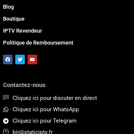
Blog
Boutique
IPTV Revendeur
Politique de Remboursement
F
T
Y
a
w
o
c
i
u
e
t
t
b
t
u
o
e
b
Contactez-nous
o
r
e
k
Cliquez ici pour discuter en direct
Cliquez ici pour WhatsApp
Cliquez ici pour Telegram
bjr@staticiptv.fr