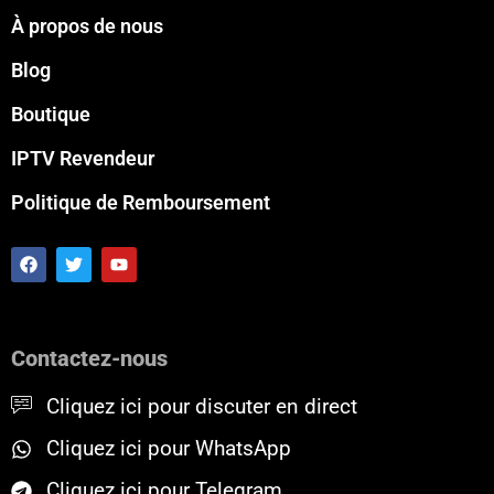
À propos de nous
Blog
Boutique
IPTV Revendeur
Politique de Remboursement
F
T
Y
a
w
o
c
i
u
e
t
t
b
t
u
o
e
b
Contactez-nous
o
r
e
k
Cliquez ici pour discuter en direct
Cliquez ici pour WhatsApp
Cliquez ici pour Telegram