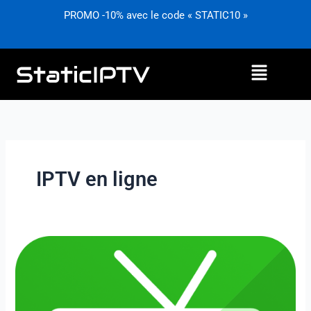
Aller
PROMO -10% avec le code « STATIC10 »
au
contenu
Menu
IPTV en ligne
Comment
choisir
le
bon
fournisseur