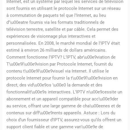
Internet, est un système par lequel les services de télévision
sont fournis en utilisant le protocole Internet sur un réseau
à commutation de paquets tel que l’Internet, au lieu
d’\u00eatre fournis via les formats traditionnels de
télévision terrestre, satellite et par câble. Cela permet des
expériences de visionnage plus interactives et
personnalisées. En 2008, le marché mondial de l’IPTV était
estimé à environ 26 milliards de dollars américains.
Comment fonctionne l’IPTV? L’IPTV, abr\u00e9viation de
T\u00e9l\u00e9vision par Protocole Internet, fournit du
contenu t\u00e9l\u00e9visuel via Internet. Il utilise le
protocole Internet pour fournir la t\u00e9l\u00e9vision en
direct, des vid\u00e9os \u00e0 la demande et des
fonctionnalit\u00e9s interactives. L’IPTV n\u00e9cessite un
abonnement et un appareil compatible pour acc\u00e9der
au service, offrant une large gamme de cha\u00eenes et de
contenus sur diff\u00e9rents appareils. Astuce : Lors du
choix d’un fournisseur d’IPTV, assurez-vous qu’ils offrent un
support client fiable et une gamme vari\u00e9e de