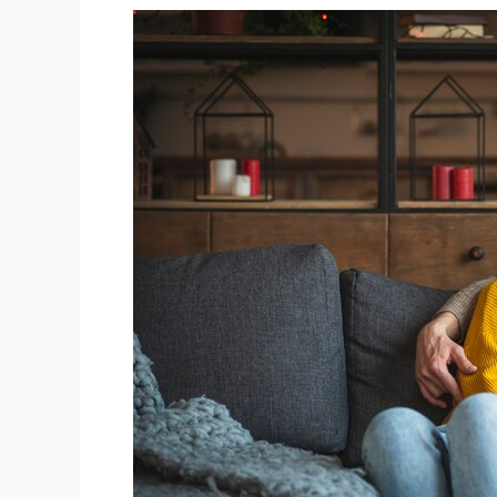
Comment
Maximiser
Votre
Expérience
IPTV
3
Mois
|
StaticIPTV.com