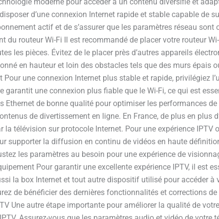
echnologie moderne pour accéder à un contenu diversifié et adapt
e disposer d’une connexion Internet rapide et stable capable de s
 abonnement actif et de s’assurer que les paramètres réseau sont
 du routeur Wi-Fi Il est recommandé de placer votre routeur Wi-
s les pièces. Évitez de le placer près d’autres appareils électron
tionné en hauteur et loin des obstacles tels que des murs épais 
t Pour une connexion Internet plus stable et rapide, privilégiez l’u
ire garantit une connexion plus fiable que le Wi-Fi, ce qui est es
les Ethernet de bonne qualité pour optimiser les performances d
ontenus de divertissement en ligne. En France, de plus en plus d
ar la télévision sur protocole Internet. Pour une expérience IPTV o
r supporter la diffusion en continu de vidéos en haute définition
ajustez les paramètres au besoin pour une expérience de visionnag
’équipement Pour garantir une excellente expérience IPTV, il est e
si la box Internet et tout autre dispositif utilisé pour accéder 
urez de bénéficier des dernières fonctionnalités et corrections d
TV Une autre étape importante pour améliorer la qualité de votre 
IPTV. Assurez-vous que les paramètres audio et vidéo de votre t