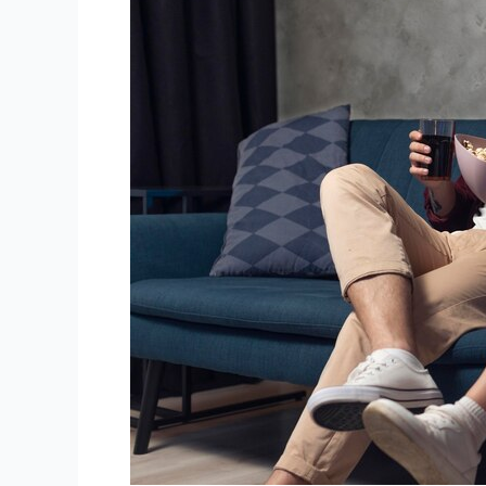
IPTV
et
Connexion
Internet
pour
Profiter
|
StaticIPTV.com