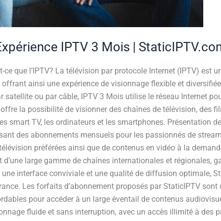
périence IPTV 3 Mois | StaticIPTV.co
t-ce que l’IPTV? La télévision par protocole Internet (IPTV) est 
 offrant ainsi une expérience de visionnage flexible et diversifi
 par satellite ou par câble, IPTV 3 Mois utilise le réseau Internet
offre la possibilité de visionner des chaînes de télévision, des f
e les smart TV, les ordinateurs et les smartphones. Présentation 
posant des abonnements mensuels pour les passionnés de strea
e télévision préférées ainsi que de contenus en vidéo à la deman
t d’une large gamme de chaînes internationales et régionales, g
c une interface conviviale et une qualité de diffusion optimale,
rance. Les forfaits d’abonnement proposés par StaticIPTV sont
abordables pour accéder à un large éventail de contenus audiovisue
nnage fluide et sans interruption, avec un accès illimité à des