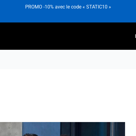
PROMO -10% avec le code « STATIC10 »