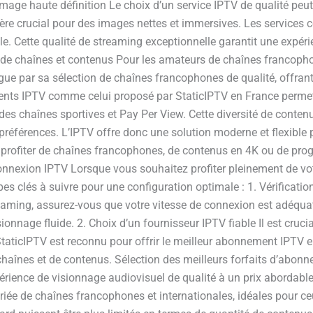
image haute définition Le choix d’un service IPTV de qualité peu
ritère crucial pour des images nettes et immersives. Les servic
Cette qualité de streaming exceptionnelle garantit une expéri
de chaînes et contenus Pour les amateurs de chaînes francophon
ue par sa sélection de chaînes francophones de qualité, offrant
nts IPTV comme celui proposé par StaticIPTV en France permet
ue des chaînes sportives et Pay Per View. Cette diversité de cont
 préférences. L’IPTV offre donc une solution moderne et flexible
ur profiter de chaînes francophones, de contenus en 4K ou de pr
nnexion IPTV Lorsque vous souhaitez profiter pleinement de votre
es clés à suivre pour une configuration optimale : 1. Vérificatio
aming, assurez-vous que votre vitesse de connexion est adéqua
nage fluide. 2. Choix d’un fournisseur IPTV fiable Il est crucia
 StaticIPTV est reconnu pour offrir le meilleur abonnement IPTV 
haînes et de contenus. Sélection des meilleurs forfaits d’abonn
rience de visionnage audiovisuel de qualité à un prix abordable
riée de chaînes francophones et internationales, idéales pour ce