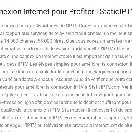
exion Internet pour Profiter | StaticIP
 connexion Internet Avantages de l’IPTV Grâce aux avancées tech
 rapport aux services de télévision traditionnels. Le meilleur si
de 14 000 chaînes, 55 000 films. Que vous soyez un amateur de s
lternative moderne à la télévision traditionnelle, l’IPTV offre u
ité d’une connexion Internet stable Il est important de s’assure
e vidéos IPTV. Les étapes simples pour améliorer la connexion IP
 pour se libérer du câble traditionnel ou pour élargir vos options
varié et adapté à chacun. Assurez-vous de vérifier que votre conn
érequis pour améliorer la connexion IPTV à StaticIPTV.com Vérifi
ifier régulièrement la vitesse de sa connexion Internet pour garant
 vitesse en ligne afin de s’assurer que le débit est suffisant pou
qualité de la connexion IPTV à la maison, il est essentiel de pr
installation de l’abonnement IPTV. En redémarrant ces appareils, 
ionnage. L’IPTV, ou télévision sur protocole Internet, est de plu