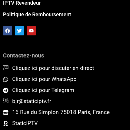
IPTV Revendeur
Politique de Remboursement
F
T
Y
a
w
o
c
i
u
e
t
t
b
t
u
o
e
b
Contactez-nous
o
r
e
k
Cliquez ici pour discuter en direct
Cliquez ici pour WhatsApp
Cliquez ici pour Telegram
bjr@staticiptv.fr
16 Rue du Simplon 75018 Paris, France
StaticIPTV