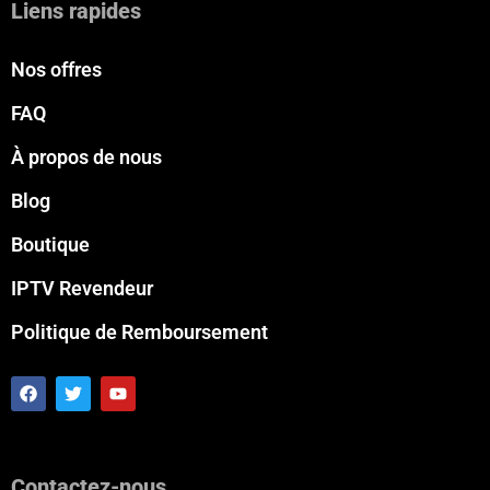
Liens rapides
Nos offres
FAQ
À propos de nous
Blog
Boutique
IPTV Revendeur
Politique de Remboursement
F
T
Y
a
w
o
c
i
u
e
t
t
b
t
u
o
e
b
Contactez-nous
o
r
e