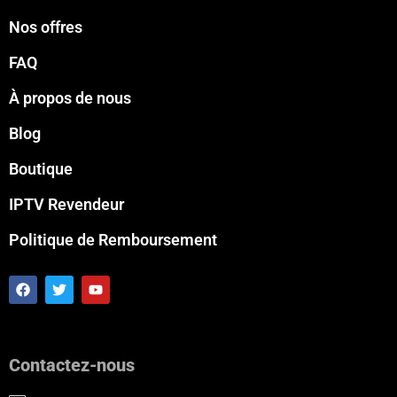
Nos offres
FAQ
À propos de nous
Blog
Boutique
IPTV Revendeur
Politique de Remboursement
F
T
Y
a
w
o
c
i
u
e
t
t
b
t
u
o
e
b
Contactez-nous
o
r
e
k