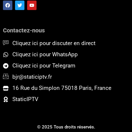
F
T
Y
a
w
o
c
i
u
e
t
t
b
t
u
o
e
b
Contactez-nous
o
r
e
k
Cliquez ici pour discuter en direct
Cliquez ici pour WhatsApp
Cliquez ici pour Telegram
bjr@staticiptv.fr
16 Rue du Simplon 75018 Paris, France
StaticIPTV
© 2025 Tous droits réservés.