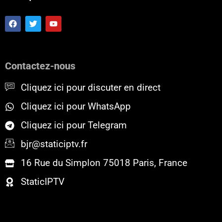
F
T
Y
a
w
o
c
i
u
e
t
t
b
t
u
o
e
b
Contactez-nous
o
r
e
k
Cliquez ici pour discuter en direct
Cliquez ici pour WhatsApp
Cliquez ici pour Telegram
bjr@staticiptv.fr
16 Rue du Simplon 75018 Paris, France
StaticIPTV