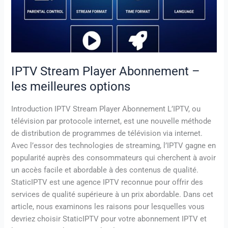
les
meilleures
options
IPTV Stream Player Abonnement –
les meilleures options
Introduction IPTV Stream Player Abonnement L’IPTV, ou
télévision par protocole internet, est une nouvelle méthode
de distribution de programmes de télévision via internet.
Avec l’essor des technologies de streaming, l’IPTV gagne en
popularité auprès des consommateurs qui cherchent à avoir
un accès facile et abordable à des contenus de qualité.
StaticIPTV est une agence IPTV reconnue pour offrir des
services de qualité supérieure à un prix abordable. Dans cet
article, nous examinons les raisons pour lesquelles vous
devriez choisir StaticIPTV pour votre abonnement IPTV et