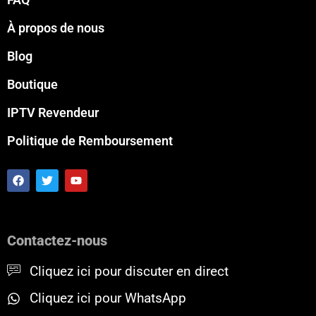
À propos de nous
Blog
Boutique
IPTV Revendeur
Politique de Remboursement
F
T
Y
a
w
o
c
i
u
e
t
t
b
t
u
o
e
b
Contactez-nous
o
r
e
k
Cliquez ici pour discuter en direct
Cliquez ici pour WhatsApp