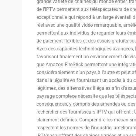
grande variété de chaînes du monde entier, tr
de l’IPTV permettent aux téléspectateurs de ch
exceptionnelle qui répond à un large éventail d
réel avec une qualité vidéo remarquable, amélio
permettent aux individus de regarder leurs émi
de paiement flexibles et des essais gratuits so
Avec des capacités technologiques avancées, l’
favorisant finalement un environnement de vis
que Amazon FireStick permettent une intégration
considérablement d’un pays à l’autre et peut a
dans la légalité en fournissant un accès à du co
légitimes, des alternatives illégales afin d’assu
paysage complexe nécessite que les téléspectate
conséquences, y compris des amendes ou des pour
rechercher des fournisseurs IPTV qui offrent : U
clairement définies. Comprendre les mécanismes
respectent les normes de l’industrie, améliora
IPTVnasa offrent des chaînes variées et un supp