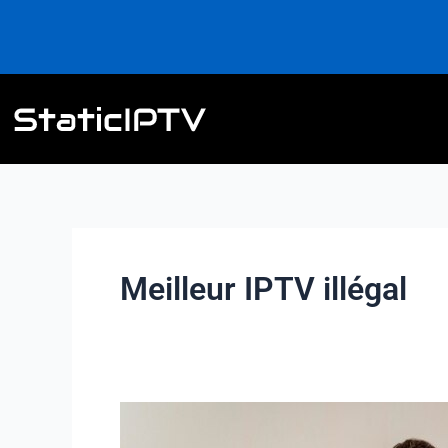
Aller
au
contenu
Meilleur IPTV illégal
Meilleur
IPTV