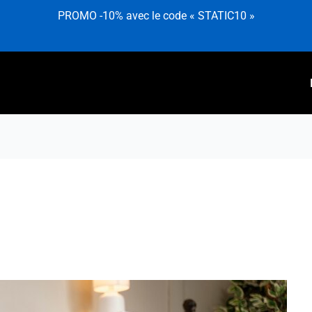
PROMO -10% avec le code « STATIC10 »