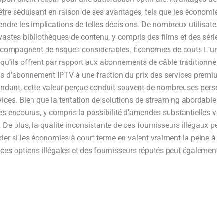
isse être séduisant en raison de ses avantages, tels que les écono
endre les implications de telles décisions. De nombreux utilisateu
astes bibliothèques de contenu, y compris des films et des sér
compagnent de risques considérables. Économies de coûts L’une 
qu’ils offrent par rapport aux abonnements de câble traditionne
ns d’abonnement IPTV à une fraction du prix des services premium
ant, cette valeur perçue conduit souvent de nombreuses personn
vices. Bien que la tentation de solutions de streaming abordables 
 encourus, y compris la possibilité d’amendes substantielles voi
 De plus, la qualité inconsistante de ces fournisseurs illégaux 
er si les économies à court terme en valent vraiment la peine à 
re ces options illégales et des fournisseurs réputés peut égalemen