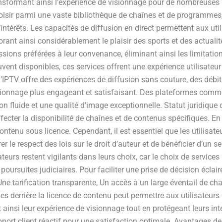
ansformant ainsi l’expérience de visionnage pour de nombreuses
oisir parmi une vaste bibliothèque de chaînes et de programmes,
’intérêts. Les capacités de diffusion en direct permettent aux u
rant ainsi considérablement le plaisir des sports et des actualit
ssions préférées à leur convenance, éliminant ainsi les limitati
uvent disponibles, ces services offrent une expérience utilisateur
IPTV offre des expériences de diffusion sans couture, des débits 
ionnage plus engageant et satisfaisant. Des plateformes comme
 fluide et une qualité d’image exceptionnelle. Statut juridique d
ffecter la disponibilité de chaînes et de contenus spécifiques. 
ntenu sous licence. Cependant, il est essentiel que les utilisate
rer le respect des lois sur le droit d’auteur et de bénéficier d’un s
urs restent vigilants dans leurs choix, car le choix de services
suites judiciaires. Pour faciliter une prise de décision éclairée
ne tarification transparente, Un accès à un large éventail de cha
 derrière la licence de contenu peut permettre aux utilisateurs 
nt ainsi leur expérience de visionnage tout en protégeant leurs i
ort client réactif pour une satisfaction optimale. Avantages de l