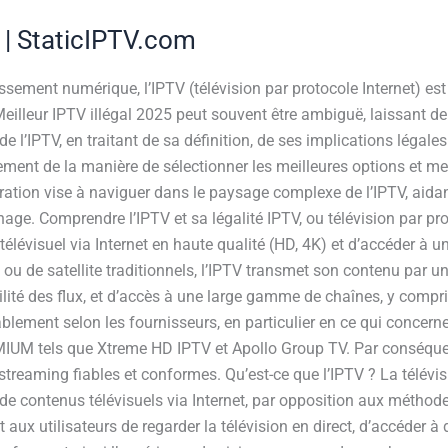
5 | StaticIPTV.com
ssement numérique, l’IPTV (télévision par protocole Internet) e
 Meilleur IPTV illégal 2025 peut souvent être ambiguë, laissant 
e l’IPTV, en traitant de sa définition, de ses implications légales 
galement de la manière de sélectionner les meilleures options et 
ration vise à naviguer dans le paysage complexe de l’IPTV, aidan
age. Comprendre l’IPTV et sa légalité IPTV, ou télévision par prot
télévisuel via Internet en haute qualité (HD, 4K) et d’accéder à 
u de satellite traditionnels, l’IPTV transmet son contenu par un
tabilité des flux, et d’accès à une large gamme de chaînes, y compr
ablement selon les fournisseurs, en particulier en ce qui concerne
IUM tels que Xtreme HD IPTV et Apollo Group TV. Par conséque
streaming fiables et conformes. Qu’est-ce que l’IPTV ? La télévisi
 contenus télévisuels via Internet, par opposition aux méthodes 
t aux utilisateurs de regarder la télévision en direct, d’accéder 