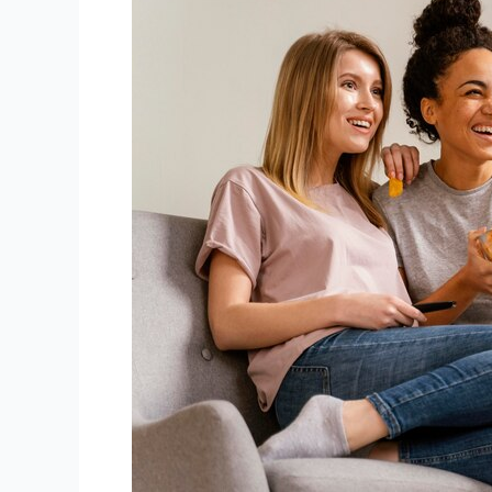
illégal
en
2025
|
StaticIPTV.com