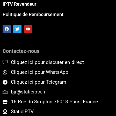
IPTV Revendeur
Politique de Remboursement
F
T
Y
a
w
o
c
i
u
e
t
t
b
t
u
o
e
b
Contactez-nous
o
r
e
k
Cliquez ici pour discuter en direct
Cliquez ici pour WhatsApp
Cliquez ici pour Telegram
bjr@staticiptv.fr
16 Rue du Simplon 75018 Paris, France
StaticIPTV