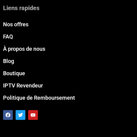
Liens rapides
Nos offres
FAQ
À propos de nous
Blog
Boutique
IPTV Revendeur
Politique de Remboursement
F
T
Y
a
w
o
c
i
u
e
t
t
b
t
u
o
e
b