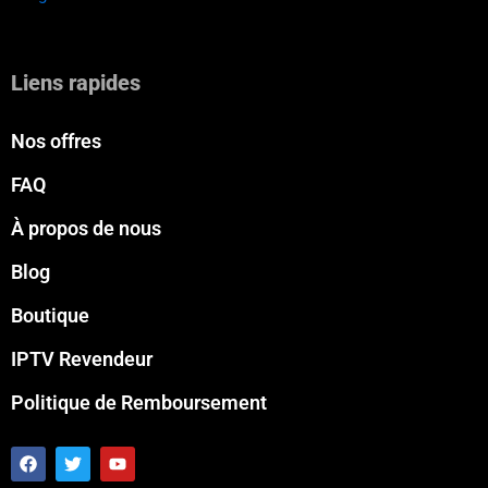
Liens rapides
Nos offres
FAQ
À propos de nous
Blog
Boutique
IPTV Revendeur
Politique de Remboursement
F
T
Y
a
w
o