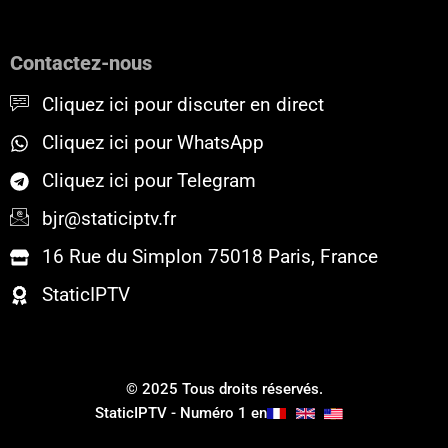
c
i
u
e
t
t
b
t
u
o
e
b
Contactez-nous
o
r
e
k
Cliquez ici pour discuter en direct
Cliquez ici pour WhatsApp
Cliquez ici pour Telegram
bjr@staticiptv.fr
16 Rue du Simplon 75018 Paris, France
StaticIPTV
© 2025 Tous droits réservés.
StaticIPTV - Numéro 1 en