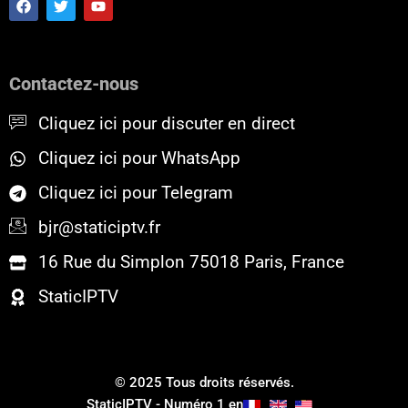
a
w
o
c
i
u
e
t
t
b
t
u
o
e
b
Contactez-nous
o
r
e
k
Cliquez ici pour discuter en direct
Cliquez ici pour WhatsApp
Cliquez ici pour Telegram
bjr@staticiptv.fr
16 Rue du Simplon 75018 Paris, France
StaticIPTV
© 2025 Tous droits réservés.
StaticIPTV - Numéro 1 en