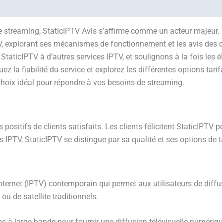
 (1)
e streaming, StaticIPTV Avis s’affirme comme un acteur majeur. 
V, explorant ses mécanismes de fonctionnement et les avis des c
taticIPTV à d’autres services IPTV, et soulignons à la fois les él
uez la fiabilité du service et explorez les différentes options tari
 choix idéal pour répondre à vos besoins de streaming.
positifs de clients satisfaits. Les clients félicitent StaticIPTV p
s IPTV, StaticIPTV se distingue par sa qualité et ses options de t
e Internet (IPTV) contemporain qui permet aux utilisateurs de d
 ou de satellite traditionnels.
s à large bande pour fournir une diffusion télévisuelle numériqu