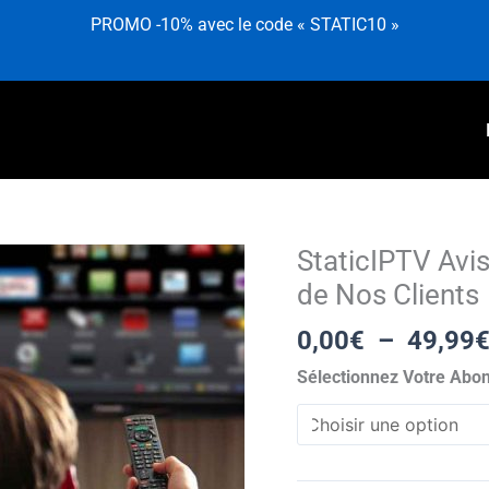
PROMO -10% avec le code « STATIC10 »
StaticIPTV Avi
quantité
de
de Nos Clients
StaticIPTV
0,00
€
–
49,99
Avis
–
Sélectionnez Votre Abo
Découvrez
les
Témoignages
de