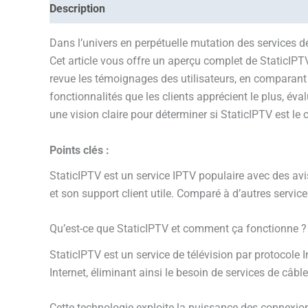
Description
Informations complémentaires
Avis
Dans l’univers en perpétuelle mutation des services d
Cet article vous offre un aperçu complet de StaticIPT
revue les témoignages des utilisateurs, en comparant S
fonctionnalités que les clients apprécient le plus, éval
une vision claire pour déterminer si StaticIPTV est le
Points clés :
StaticIPTV est un service IPTV populaire avec des avis 
et son support client utile. Comparé à d’autres service
Qu’est-ce que StaticIPTV et comment ça fonctionne ?
StaticIPTV est un service de télévision par protocol
Internet, éliminant ainsi le besoin de services de câble
Cette technologie exploite la puissance des connexion