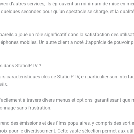
avec d’autres services, ils éprouvent un minimum de mise en m
e quelques secondes pour qu’un spectacle se charge, et la qualité
reils a joué un rôle significatif dans la satisfaction des utilisa
éléphones mobiles. Un autre client a noté J’apprécie de pouvoir 
lus dans StaticIPTV ?
s caractéristiques clés de StaticIPTV, en particulier son interfa
ils.
 facilement à travers divers menus et options, garantissant que 
ionnage sans frustration.
nd des émissions et des films populaires, y compris des sorties 
x pour le divertissement. Cette vaste sélection permet aux utili