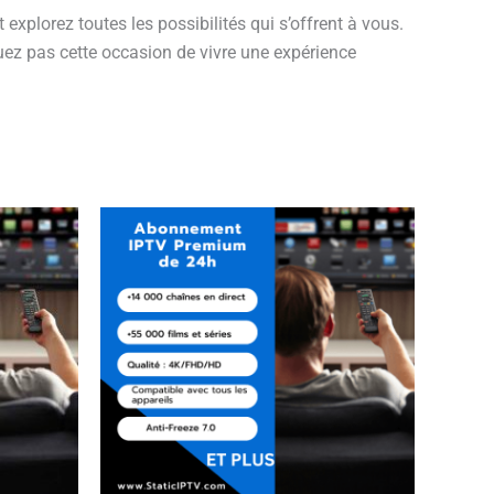
explorez toutes les possibilités qui s’offrent à vous.
quez pas cette occasion de vivre une expérience
duit
sieurs
ations.
ions
vent
isies