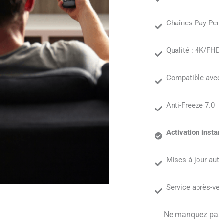
Chaînes Pay Pe
Qualité : 4K/F
Compatible avec
Anti-Freeze 7.0
Activation inst
Mises à jour a
Service après-v
Ne manquez pas 