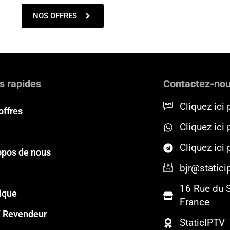
NOS OFFRES
s rapides
Contactez-no
Cliquez ici 
offres
Cliquez ici
Cliquez ici
opos de nous
bjr@staticip
16 Rue du 
ique
France
 Revendeur
StaticIPTV