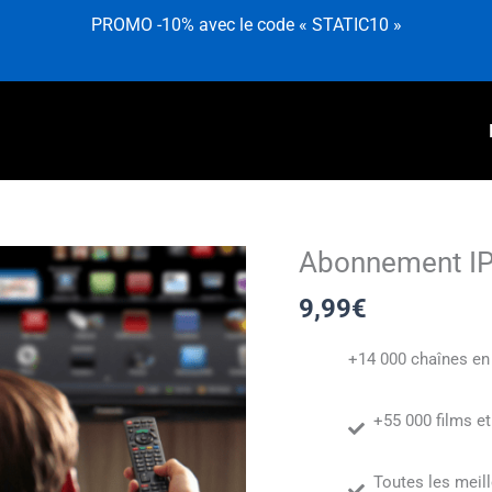
PROMO -10% avec le code « STATIC10 »
Abonnement IP
quantité
de
9,99
€
Abonnement
IPTV
+14 000 chaînes en 
1
mois
+55 000 films et
Toutes les meil