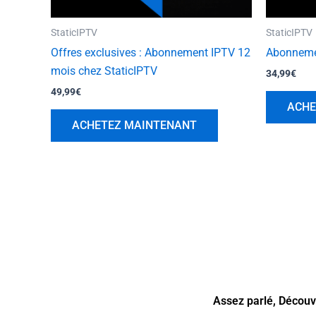
StaticIPTV
StaticIPTV
Offres exclusives : Abonnement IPTV 12
Abonneme
mois chez StaticIPTV
34,99
€
49,99
€
ACHE
ACHETEZ MAINTENANT
Assez parlé, Décou