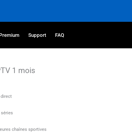
Premium
Support
FAQ
TV 1 mois
direct
 séries
leures chaînes sportives