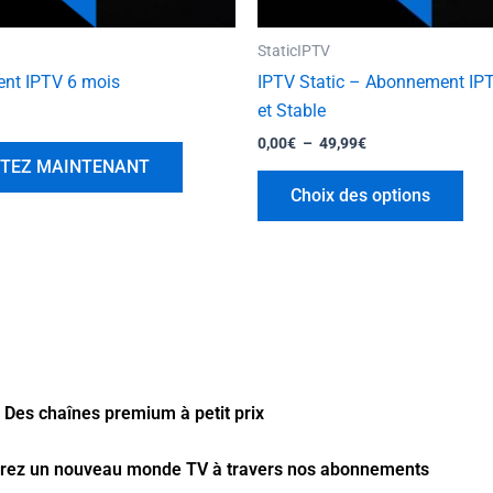
sur
la
StaticIPTV
pag
nt IPTV 6 mois
IPTV Static – Abonnement IPT
du
et Stable
pro
0,00
€
–
49,99
€
TEZ MAINTENANT
Choix des options
Des chaînes premium à petit prix
vrez un nouveau monde TV à travers nos abonnements