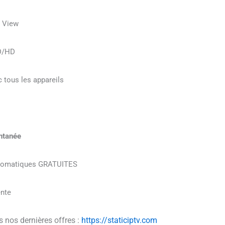
r View
HD/HD
 tous les appareils
antanée
utomatiques GRATUITES
ente
nos dernières offres :
https://staticiptv.com