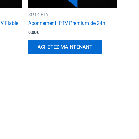
StaticIPTV
e
V Fiable
Abonnement IPTV Premium de 24h
0,00
€
duit
ACHETEZ MAINTENANT