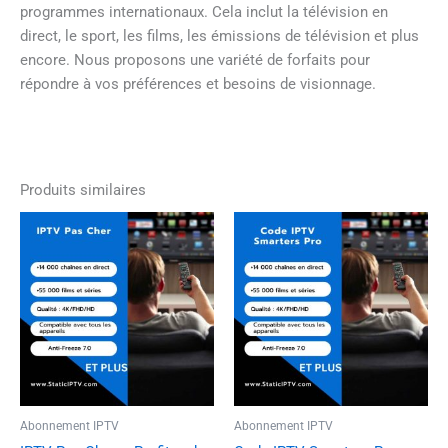
programmes internationaux. Cela inclut la télévision en
direct, le sport, les films, les émissions de télévision et plus
encore. Nous proposons une variété de forfaits pour
répondre à vos préférences et besoins de visionnage.
Produits similaires
Plage
Plage
Ce
Ce
de
de
produit
produi
prix :
prix :
a
a
0,00€
0,00€
à
à
plusieurs
plusie
49,99€
49,99€
variations.
variati
Les
Les
options
option
peuvent
peuven
être
être
Abonnement IPTV
Abonnement IPTV
choisies
choisi