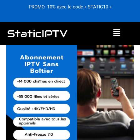
Aller
PROMO -10% avec le code « STATIC10 »
au
contenu
Menu
Plage
quantité
de
de
prix :
Abonnement
0,00€
IPTV
à
Sans
49,99€
Boîtier
–
Streaming
Direct
Sans
Matériel