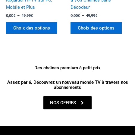
la
la
Mobile et Plus
Décodeur
page
page
0,00
€
–
49,99
€
0,00
€
–
49,99
€
du
du
produit
produi
Choix des options
Choix des options
Des chaînes premium à petit prix
Assez parlé, Découvrez un nouveau monde TV à travers nos
abonnements
NOS OFFRES