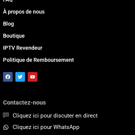
À propos de nous
Blog
Boutique
IPTV Revendeur
Politique de Remboursement
F
T
Y
a
w
o
c
i
u
e
t
t
b
t
u
o
e
b
Contactez-nous
o
r
e
k
Cliquez ici pour discuter en direct
Cliquez ici pour WhatsApp