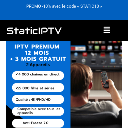
Aller
PROMO -10% avec le code « STATIC10 »
au
contenu
Menu
quantité
de
ABONNEMENT
PREMIUM
12
MOIS
2
ACCÈS