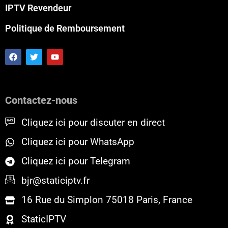
IPTV Revendeur
Politique de Remboursement
F
T
Y
a
w
o
c
i
u
e
t
t
b
t
u
o
e
b
Contactez-nous
o
r
e
k
Cliquez ici pour discuter en direct
Cliquez ici pour WhatsApp
Cliquez ici pour Telegram
bjr@staticiptv.fr
16 Rue du Simplon 75018 Paris, France
StaticIPTV