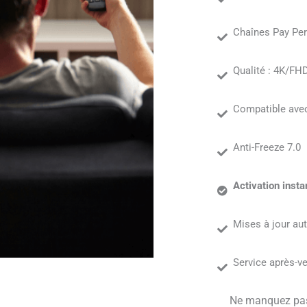
Chaînes Pay Pe
Qualité : 4K/F
Compatible avec
Anti-Freeze 7.0
Activation inst
Mises à jour a
Service après-v
Ne manquez pas 