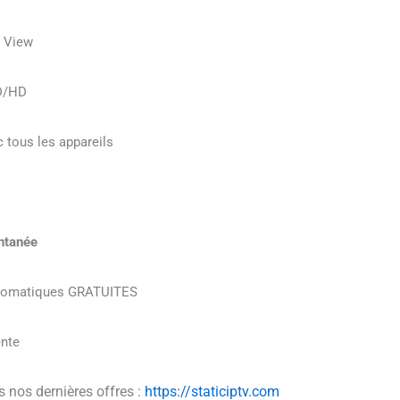
r View
HD/HD
 tous les appareils
antanée
utomatiques GRATUITES
ente
nos dernières offres :
https://staticiptv.com