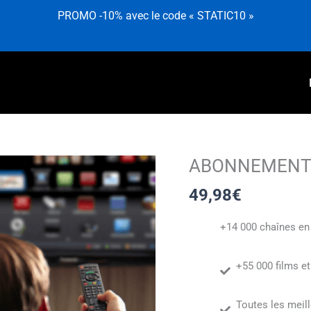
PROMO -10% avec le code « STATIC10 »
ABONNEMENT 
quantité
de
49,98
€
ABONNEMENT
PREMIUM
+14 000 chaînes en 
3
MOIS
+55 000 films et
2
ACCÈS
Toutes les meil