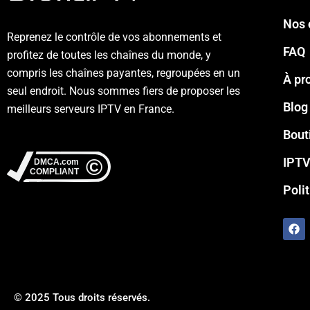
Nos 
Reprenez le contrôle de vos abonnements et
FAQ
profitez de toutes les chaînes du monde, y
compris les chaînes payantes, regroupées en un
À pr
seul endroit. Nous sommes fiers de proposer les
Blog
meilleurs serveurs IPTV en France.
Bout
IPTV
Poli
F
a
c
e
b
o
o
© 2025 Tous droits réservés.
k