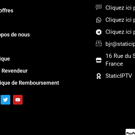
Cliquez ici 
offres
Cliquez ici
Cliquez ici
opos de nous
bjr@staticip
16 Rue du 
ique
France
 Revendeur
StaticIPTV
tique de Remboursement
T
Y
w
o
i
u
t
t
t
u
e
b
r
e