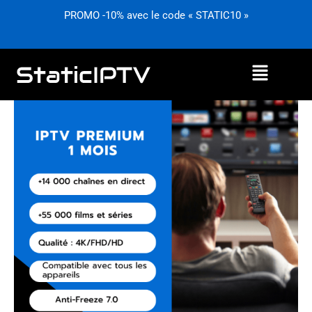
Aller
PROMO -10% avec le code « STATIC10 »
au
contenu
Menu
quantité
de
Abonnement
IPTV
d'1
mois
:
StaticIPTV
propose
le
meilleur
service.