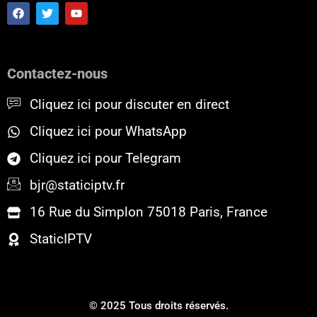
F
T
Y
a
w
o
c
i
u
e
t
t
b
t
u
o
e
b
Contactez-nous
o
r
e
k
Cliquez ici pour discuter en direct
Cliquez ici pour WhatsApp
Cliquez ici pour Telegram
bjr@staticiptv.fr
16 Rue du Simplon 75018 Paris, France
StaticIPTV
© 2025 Tous droits réservés.