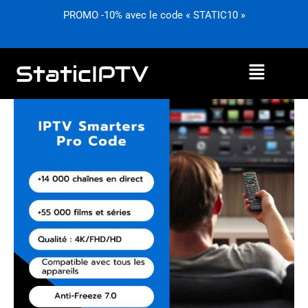
Aller
PROMO -10% avec le code « STATIC10 »
au
contenu
Menu
Plage
quantité
de
de
prix :
IPTV
0,00€
Smarters
à
Pro
49,99€
Code
–
Guide
d’Installation
et
Activation