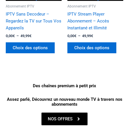
être
être
Abonnement IPTV
Abonnement IPTV
choisies
choisi
IPTV Sans Decodeur –
IPTV Stream Player
sur
sur
Regardez la TV sur Tous Vos
Abonnement – Accès
la
la
Appareils
Instantané et Illimité
page
page
0,00
€
–
49,99
€
0,00
€
–
49,99
€
du
du
produit
produi
Choix des options
Choix des options
Des chaînes premium à petit prix
Assez parlé, Découvrez un nouveau monde TV à travers nos
abonnements
NOS OFFRES