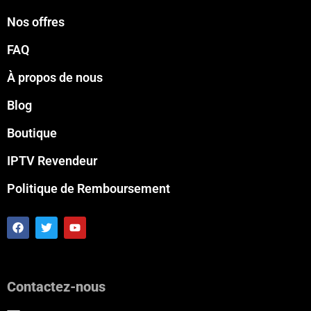
Nos offres
FAQ
À propos de nous
Blog
Boutique
IPTV Revendeur
Politique de Remboursement
F
T
Y
a
w
o
c
i
u
e
t
t
b
t
u
o
e
b
Contactez-nous
o
r
e
k