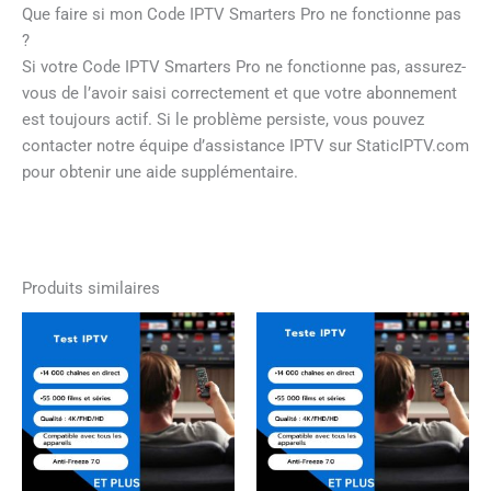
Que faire si mon Code IPTV Smarters Pro ne fonctionne pas
?
Si votre Code IPTV Smarters Pro ne fonctionne pas, assurez-
vous de l’avoir saisi correctement et que votre abonnement
est toujours actif. Si le problème persiste, vous pouvez
contacter notre équipe d’assistance IPTV sur StaticIPTV.com
pour obtenir une aide supplémentaire.
Produits similaires
Plage
Plage
Ce
Ce
de
de
produit
produi
prix :
prix :
a
a
0,00€
0,00€
à
à
plusieurs
plusie
49,99€
49,99€
variations.
variati
Les
Les
options
option