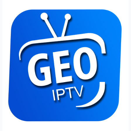
Comment
choisir
le
meilleur
fournisseur
d’IPTV
français