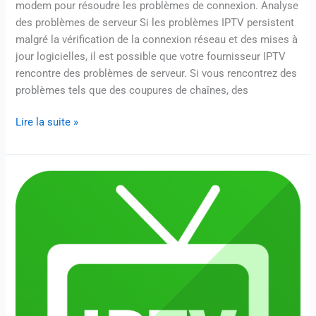
modem pour résoudre les problèmes de connexion. Analyse
des problèmes de serveur Si les problèmes IPTV persistent
malgré la vérification de la connexion réseau et des mises à
jour logicielles, il est possible que votre fournisseur IPTV
rencontre des problèmes de serveur. Si vous rencontrez des
problèmes tels que des coupures de chaînes, des
Lire la suite »
Comment
choisir
le
bon
fournisseur
d’IPTV
en
ligne