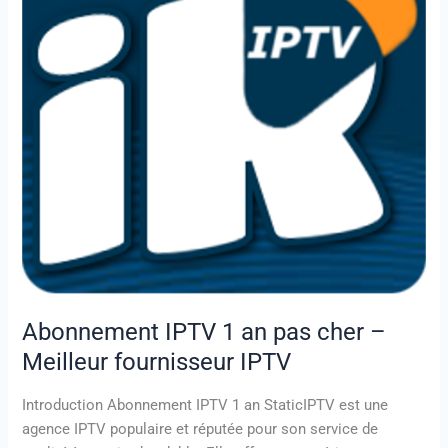
cher
–
Meilleur
fournisseur
IPTV
Abonnement IPTV 1 an pas cher –
Meilleur fournisseur IPTV
Introduction Abonnement IPTV 1 an StaticIPTV est une
agence IPTV populaire et réputée pour son service de