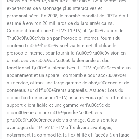
télévision terrestre, satellite et par câble. Cela permet des
expériences de visionnage plus interactives et
personnalisées. En 2008, le marché mondial de l’IPTV était
estimé à environ 26 milliards de dollars américains.
Comment fonctionne l’IPTV? L’IPTV, abr\u00e9viation de
T\u00e9l\u00e9vision par Protocole Internet, fournit du
contenu t\u00e9l\u00e9visuel via Internet. Il utilise le
protocole Internet pour fournir la t\u00e9l\u00e9vision en
direct, des vid\u00e9os \u00e0 la demande et des
fonctionnalit\u00e9s interactives. L’IPTV n\u00e9cessite un
abonnement et un appareil compatible pour acc\u00e9der
au service, offrant une large gamme de cha\u00eenes et de
contenus sur diff\u00e9rents appareils. Astuce : Lors du
choix d’un fournisseur d’IPTV, assurez-vous qu’ils offrent un
support client fiable et une gamme vari\u00e9e de
cha\u00eenes pour r\u00e9pondre \u00e0 vos
pr\u00e9f\u00e9rences de visionnage. Quels sont les
avantages de l’IPTV? L’IPTV offre divers avantages,
notamment la commodité, la flexibilité et l’accès à un large