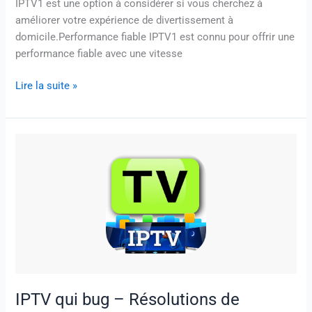
IPTV1 est une option à considérer si vous cherchez à
améliorer votre expérience de divertissement à
domicile.Performance fiable IPTV1 est connu pour offrir une
performance fiable avec une vitesse
Lire la suite »
IPTV
qui
bug
–
Résolutions
de
problèmes
avec
IPTV
IPTV qui bug – Résolutions de