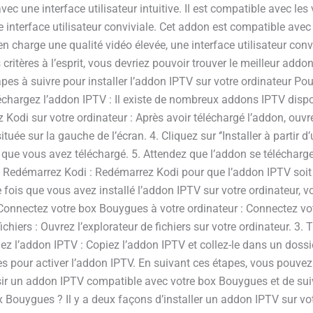
ec une interface utilisateur intuitive. Il est compatible avec le
terface utilisateur conviviale. Cet addon est compatible avec t
charge une qualité vidéo élevée, une interface utilisateur conviv
critères à l’esprit, vous devriez pouvoir trouver le meilleur a
apes à suivre pour installer l’addon IPTV sur votre ordinateur Pour
léchargez l’addon IPTV : Il existe de nombreux addons IPTV dispon
odi sur votre ordinateur : Après avoir téléchargé l’addon, ouvrez
ituée sur la gauche de l’écran. 4. Cliquez sur ‘’Installer à partir d’un
TV que vous avez téléchargé. 5. Attendez que l’addon se télécharge
6. Redémarrez Kodi : Redémarrez Kodi pour que l’addon IPTV soit
fois que vous avez installé l’addon IPTV sur votre ordinateur, v
Connectez votre box Bouygues à votre ordinateur : Connectez vot
ichiers : Ouvrez l’explorateur de fichiers sur votre ordinateur. 3.
ez l’addon IPTV : Copiez l’addon IPTV et collez-le dans un doss
our activer l’addon IPTV. En suivant ces étapes, vous pouvez f
sir un addon IPTV compatible avec votre box Bouygues et de sui
ox Bouygues ? Il y a deux façons d’installer un addon IPTV sur 