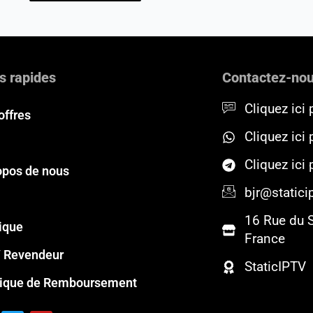
s rapides
Contactez-no
Cliquez ici 
offres
Cliquez ici
Cliquez ici
opos de nous
bjr@staticip
16 Rue du 
ique
France
 Revendeur
StaticIPTV
tique de Remboursement