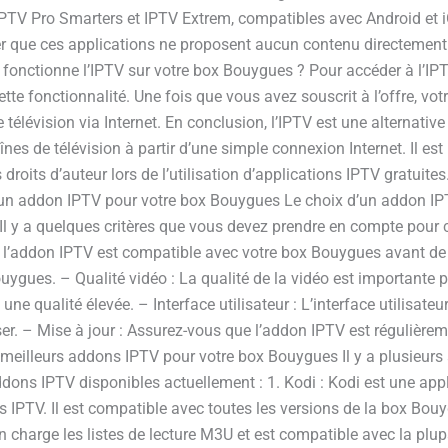
TV Pro Smarters et IPTV Extrem, compatibles avec Android et i
er que ces applications ne proposent aucun contenu directement 
fonctionne l’IPTV sur votre box Bouygues ? Pour accéder à l’IPT
cette fonctionnalité. Une fois que vous avez souscrit à l’offre, vo
élévision via Internet. En conclusion, l’IPTV est une alternative p
înes de télévision à partir d’une simple connexion Internet. Il es
es droits d’auteur lors de l’utilisation d’applications IPTV grat
’un addon IPTV pour votre box Bouygues Le choix d’un addon IPTV
Il y a quelques critères que vous devez prendre en compte pour
 l’addon IPTV est compatible avec votre box Bouygues avant de l
ouygues. – Qualité vidéo : La qualité de la vidéo est importante
 qualité élevée. – Interface utilisateur : L’interface utilisateur 
ser. – Mise à jour : Assurez-vous que l’addon IPTV est régulièrem
s meilleurs addons IPTV pour votre box Bouygues Il y a plusieur
dons IPTV disponibles actuellement : 1. Kodi : Kodi est une ap
PTV. Il est compatible avec toutes les versions de la box Bouygu
 en charge les listes de lecture M3U et est compatible avec la plu