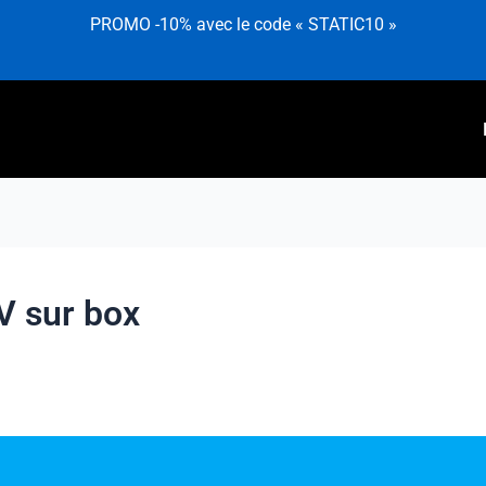
PROMO -10% avec le code « STATIC10 »
V sur box