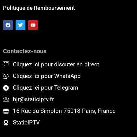
Politique de Remboursement
F
T
Y
a
w
o
c
i
u
e
t
t
b
t
u
o
e
b
Contactez-nous
o
r
e
k
Cliquez ici pour discuter en direct
Cliquez ici pour WhatsApp
Cliquez ici pour Telegram
bjr@staticiptv.fr
16 Rue du Simplon 75018 Paris, France
StaticIPTV